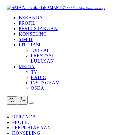
Skip
to
SMAN 1 Cibadak
Vidya Dharma Anoraga
content
BERANDA
PROFIL
PERPUSTAKAAN
KONSELING
SIM-IT
LITERASI
JURNAL
PRESTASI
LULUSAN
MEDIA
TV
RADIO
INSTAGRAM
OSKA
BERANDA
PROFIL
PERPUSTAKAAN
KONSELING