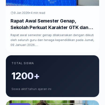
9 Jan 2026
•
4 min read
Rapat Awal Semester Genap,
Sekolah Perkuat Karakter GTK dan
Paparkan Program Kerja
Rapat awal semester genap dilaksanakan dengan diikuti
oleh seluruh guru dan tenaga kependidikan pada Jumat,
09 Januari 2026.…
TOTAL SISWA
1200+
Siswa aktif tahun ajaran ini