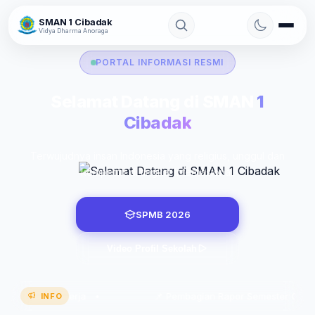
Skip
SMAN 1 Cibadak
to
Vidya Dharma Anoraga
content
PORTAL INFORMASI RESMI
Selamat Datang di SMAN
1
Cibadak
Terwujudnya insan Indonesia yang religius, unggul dan
kompetitif di tingkat Internasional.
SPMB 2026
Video Profil Sekolah
Program Kerja •
📌 Pembagian Rapor Semester Genap Tah
INFO