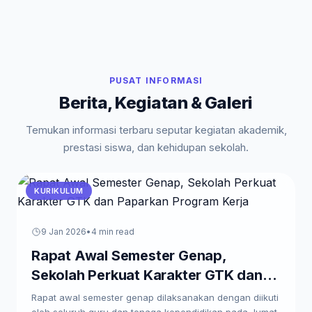
PUSAT INFORMASI
Berita, Kegiatan & Galeri
Temukan informasi terbaru seputar kegiatan akademik,
prestasi siswa, dan kehidupan sekolah.
KURIKULUM
9 Jan 2026
•
4 min read
Rapat Awal Semester Genap,
Sekolah Perkuat Karakter GTK dan
Paparkan Program Kerja
Rapat awal semester genap dilaksanakan dengan diikuti
oleh seluruh guru dan tenaga kependidikan pada Jumat,