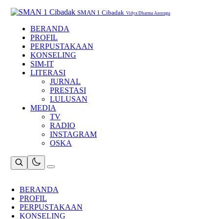
Skip
to
SMAN 1 Cibadak
Vidya Dharma Anoraga
content
BERANDA
PROFIL
PERPUSTAKAAN
KONSELING
SIM-IT
LITERASI
JURNAL
PRESTASI
LULUSAN
MEDIA
TV
RADIO
INSTAGRAM
OSKA
BERANDA
PROFIL
PERPUSTAKAAN
KONSELING