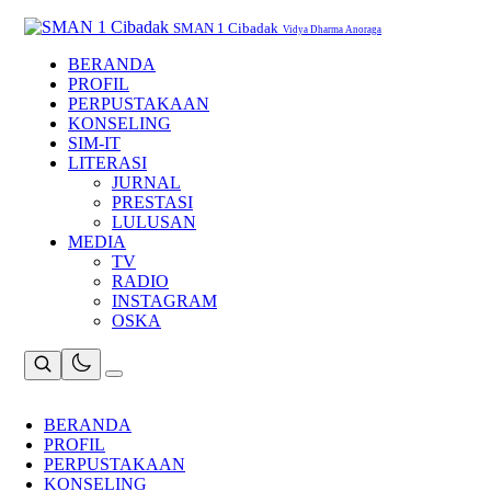
Skip
to
SMAN 1 Cibadak
Vidya Dharma Anoraga
content
BERANDA
PROFIL
PERPUSTAKAAN
KONSELING
SIM-IT
LITERASI
JURNAL
PRESTASI
LULUSAN
MEDIA
TV
RADIO
INSTAGRAM
OSKA
BERANDA
PROFIL
PERPUSTAKAAN
KONSELING