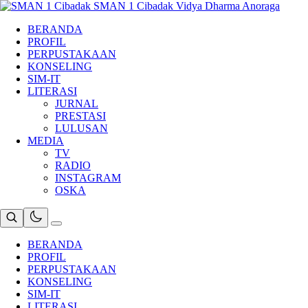
Skip
SMAN 1 Cibadak
Vidya Dharma Anoraga
to
BERANDA
content
PROFIL
PERPUSTAKAAN
KONSELING
SIM-IT
LITERASI
JURNAL
PRESTASI
LULUSAN
MEDIA
TV
RADIO
INSTAGRAM
OSKA
BERANDA
PROFIL
PERPUSTAKAAN
KONSELING
SIM-IT
LITERASI