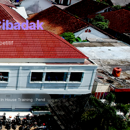
Cibadak
etitif
: Pendidikan Karakter Pancawaluya •
📌 Lembaran Baru •