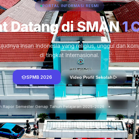
PORTAL INFORMASI RESMI
t Datang di SMAN
1 
judnya insan Indonesia yang religius, unggul dan komp
di tingkat Internasional.
SPMB 2026
Video Profil Sekolah
enap Tahun Pelajaran 2025-2026 •
📌 In House Training 