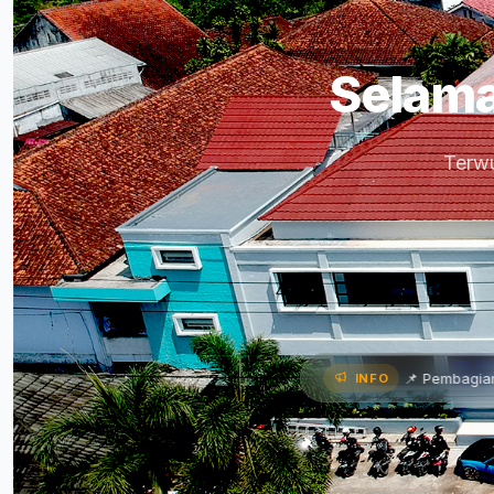
Selama
Terwu
Paparkan Program Kerja •
📌 Pembagian Rapor Semester G
INFO