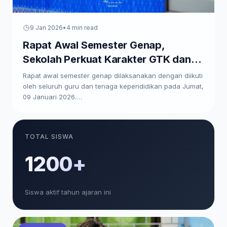
9 Jan 2026
•
4 min read
Rapat Awal Semester Genap,
Sekolah Perkuat Karakter GTK dan
Paparkan Program Kerja
Rapat awal semester genap dilaksanakan dengan diikuti
oleh seluruh guru dan tenaga kependidikan pada Jumat,
09 Januari 2026.…
TOTAL SISWA
1200+
Siswa aktif tahun ajaran ini