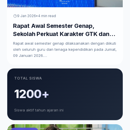
9 Jan 2026
•
4 min read
Rapat Awal Semester Genap,
Sekolah Perkuat Karakter GTK dan
Paparkan Program Kerja
Rapat awal semester genap dilaksanakan dengan diikuti
oleh seluruh guru dan tenaga kependidikan pada Jumat,
09 Januari 2026.…
TOTAL SISWA
1200+
Siswa aktif tahun ajaran ini