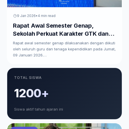
9 Jan 2026
•
4 min read
Rapat Awal Semester Genap,
Sekolah Perkuat Karakter GTK dan
Paparkan Program Kerja
Rapat awal semester genap dilaksanakan dengan diikuti
oleh seluruh guru dan tenaga kependidikan pada Jumat,
09 Januari 2026.…
TOTAL SISWA
1200+
Siswa aktif tahun ajaran ini