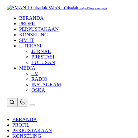
Skip
to
SMAN 1 Cibadak
Vidya Dharma Anoraga
content
BERANDA
PROFIL
PERPUSTAKAAN
KONSELING
SIM-IT
LITERASI
JURNAL
PRESTASI
LULUSAN
MEDIA
TV
RADIO
INSTAGRAM
OSKA
BERANDA
PROFIL
PERPUSTAKAAN
KONSELING