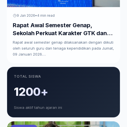
9 Jan 2026
•
4 min read
Rapat Awal Semester Genap,
Sekolah Perkuat Karakter GTK dan
Paparkan Program Kerja
Rapat awal semester genap dilaksanakan dengan diikuti
oleh seluruh guru dan tenaga kependidikan pada Jumat,
09 Januari 2026.…
TOTAL SISWA
1200+
Siswa aktif tahun ajaran ini