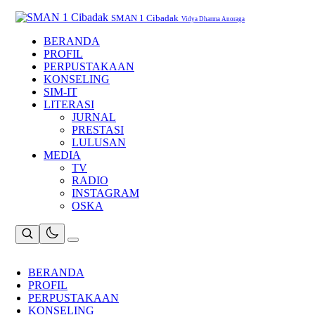
Skip
to
SMAN 1 Cibadak
Vidya Dharma Anoraga
content
BERANDA
PROFIL
PERPUSTAKAAN
KONSELING
SIM-IT
LITERASI
JURNAL
PRESTASI
LULUSAN
MEDIA
TV
RADIO
INSTAGRAM
OSKA
BERANDA
PROFIL
PERPUSTAKAAN
KONSELING