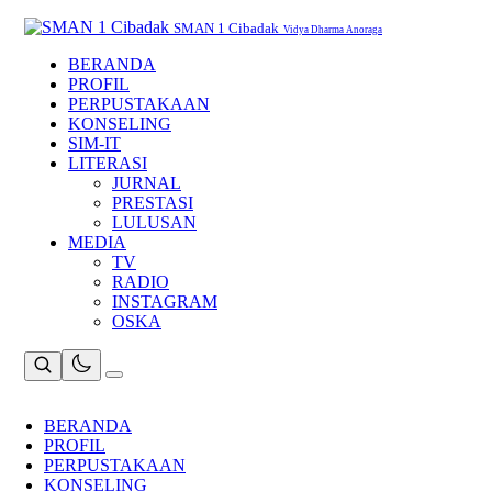
Skip
to
SMAN 1 Cibadak
Vidya Dharma Anoraga
content
BERANDA
PROFIL
PERPUSTAKAAN
KONSELING
SIM-IT
LITERASI
JURNAL
PRESTASI
LULUSAN
MEDIA
TV
RADIO
INSTAGRAM
OSKA
BERANDA
PROFIL
PERPUSTAKAAN
KONSELING