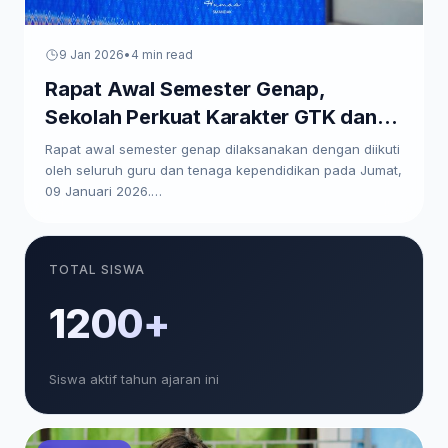
9 Jan 2026
•
4 min read
Rapat Awal Semester Genap,
Sekolah Perkuat Karakter GTK dan
Paparkan Program Kerja
Rapat awal semester genap dilaksanakan dengan diikuti
oleh seluruh guru dan tenaga kependidikan pada Jumat,
09 Januari 2026.…
TOTAL SISWA
1200+
Siswa aktif tahun ajaran ini