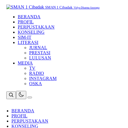
Skip
to
SMAN 1 Cibadak
Vidya Dharma Anoraga
content
BERANDA
PROFIL
PERPUSTAKAAN
KONSELING
SIM-IT
LITERASI
JURNAL
PRESTASI
LULUSAN
MEDIA
TV
RADIO
INSTAGRAM
OSKA
BERANDA
PROFIL
PERPUSTAKAAN
KONSELING