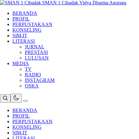
Skip
SMAN 1 Cibadak
Vidya Dharma Anoraga
to
BERANDA
content
PROFIL
PERPUSTAKAAN
KONSELING
SIM-IT
LITERASI
JURNAL
PRESTASI
LULUSAN
MEDIA
TV
RADIO
INSTAGRAM
OSKA
BERANDA
PROFIL
PERPUSTAKAAN
KONSELING
SIM-IT
LITERASI