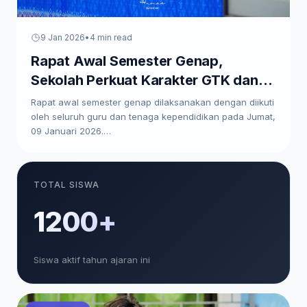
9 Jan 2026
•
4 min read
Rapat Awal Semester Genap,
Sekolah Perkuat Karakter GTK dan
Paparkan Program Kerja
Rapat awal semester genap dilaksanakan dengan diikuti
oleh seluruh guru dan tenaga kependidikan pada Jumat,
09 Januari 2026.…
TOTAL SISWA
1200+
Siswa aktif tahun ajaran ini