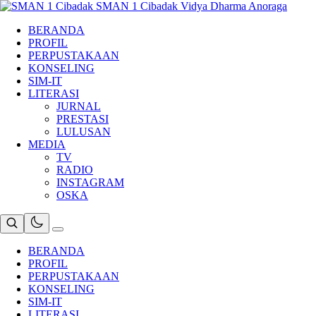
Skip
SMAN 1 Cibadak
Vidya Dharma Anoraga
to
BERANDA
content
PROFIL
PERPUSTAKAAN
KONSELING
SIM-IT
LITERASI
JURNAL
PRESTASI
LULUSAN
MEDIA
TV
RADIO
INSTAGRAM
OSKA
BERANDA
PROFIL
PERPUSTAKAAN
KONSELING
SIM-IT
LITERASI