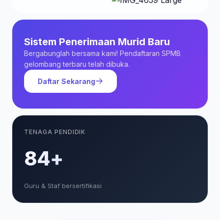
Sistem Penerimaan Murid Baru
Bergabunglah bersama kami! Pendaftaran SPMB
gelombang terbaru telah dibuka.
Daftar Sekarang
TENAGA PENDIDIK
85+
Guru & Staf bersertifikasi