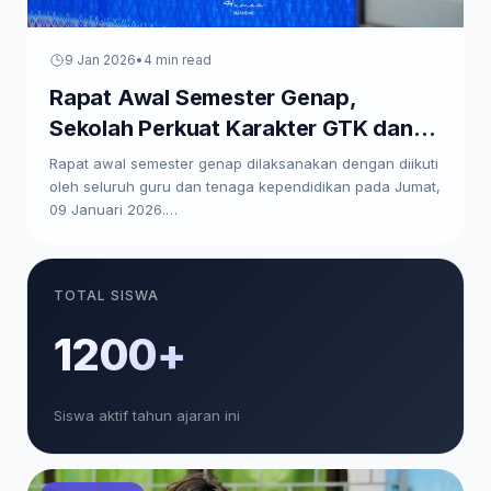
9 Jan 2026
•
4 min read
Rapat Awal Semester Genap,
Sekolah Perkuat Karakter GTK dan
Paparkan Program Kerja
Rapat awal semester genap dilaksanakan dengan diikuti
oleh seluruh guru dan tenaga kependidikan pada Jumat,
09 Januari 2026.…
TOTAL SISWA
1200+
Siswa aktif tahun ajaran ini