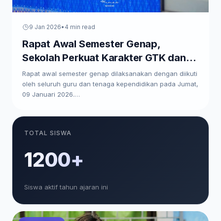
9 Jan 2026
•
4 min read
Rapat Awal Semester Genap,
Sekolah Perkuat Karakter GTK dan
Paparkan Program Kerja
Rapat awal semester genap dilaksanakan dengan diikuti
oleh seluruh guru dan tenaga kependidikan pada Jumat,
09 Januari 2026.…
TOTAL SISWA
1200+
Siswa aktif tahun ajaran ini