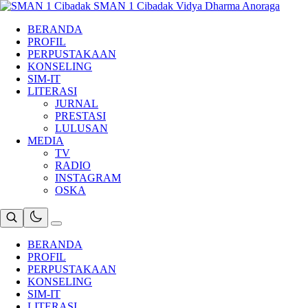
Skip
SMAN 1 Cibadak
Vidya Dharma Anoraga
to
BERANDA
content
PROFIL
PERPUSTAKAAN
KONSELING
SIM-IT
LITERASI
JURNAL
PRESTASI
LULUSAN
MEDIA
TV
RADIO
INSTAGRAM
OSKA
BERANDA
PROFIL
PERPUSTAKAAN
KONSELING
SIM-IT
LITERASI