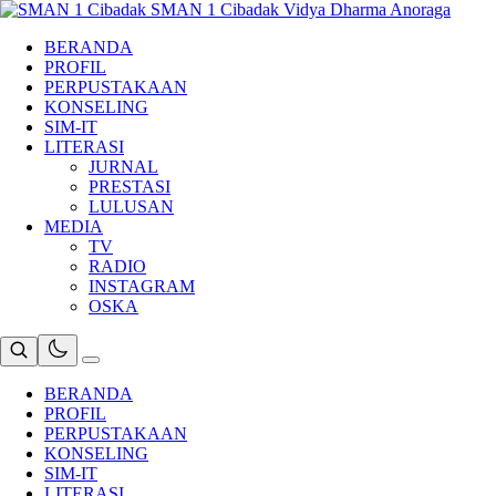
Skip
SMAN 1 Cibadak
Vidya Dharma Anoraga
to
BERANDA
content
PROFIL
PERPUSTAKAAN
KONSELING
SIM-IT
LITERASI
JURNAL
PRESTASI
LULUSAN
MEDIA
TV
RADIO
INSTAGRAM
OSKA
BERANDA
PROFIL
PERPUSTAKAAN
KONSELING
SIM-IT
LITERASI