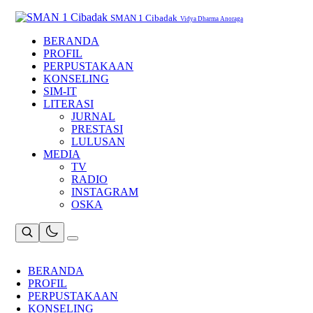
Skip
to
SMAN 1 Cibadak
Vidya Dharma Anoraga
content
BERANDA
PROFIL
PERPUSTAKAAN
KONSELING
SIM-IT
LITERASI
JURNAL
PRESTASI
LULUSAN
MEDIA
TV
RADIO
INSTAGRAM
OSKA
BERANDA
PROFIL
PERPUSTAKAAN
KONSELING