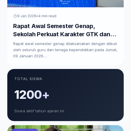
9 Jan 2026
•
4 min read
Rapat Awal Semester Genap,
Sekolah Perkuat Karakter GTK dan
Paparkan Program Kerja
Rapat awal semester genap dilaksanakan dengan diikuti
oleh seluruh guru dan tenaga kependidikan pada Jumat,
09 Januari 2026.…
TOTAL SISWA
1200+
Siswa aktif tahun ajaran ini