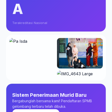
A
Terakreditasi Nasional
Sistem Penerimaan Murid Baru
Bergabunglah bersama kami! Pendaftaran SPMB
gelombang terbaru telah dibuka.