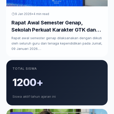
9 Jan 2026
•
4 min read
Rapat Awal Semester Genap,
Sekolah Perkuat Karakter GTK dan
Paparkan Program Kerja
Rapat awal semester genap dilaksanakan dengan diikuti
oleh seluruh guru dan tenaga kependidikan pada Jumat,
09 Januari 2026.…
TOTAL SISWA
1200+
Siswa aktif tahun ajaran ini