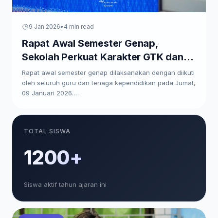
9 Jan 2026
•
4 min read
Rapat Awal Semester Genap,
Sekolah Perkuat Karakter GTK dan
Paparkan Program Kerja
Rapat awal semester genap dilaksanakan dengan diikuti
oleh seluruh guru dan tenaga kependidikan pada Jumat,
09 Januari 2026.…
TOTAL SISWA
1200+
Siswa aktif tahun ajaran ini