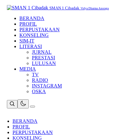
Skip
to
SMAN 1 Cibadak
Vidya Dharma Anoraga
content
BERANDA
PROFIL
PERPUSTAKAAN
KONSELING
SIM-IT
LITERASI
JURNAL
PRESTASI
LULUSAN
MEDIA
TV
RADIO
INSTAGRAM
OSKA
BERANDA
PROFIL
PERPUSTAKAAN
KONSELING