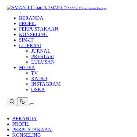
Skip
to
SMAN 1 Cibadak
Vidya Dharma Anoraga
content
BERANDA
PROFIL
PERPUSTAKAAN
KONSELING
SIM-IT
LITERASI
JURNAL
PRESTASI
LULUSAN
MEDIA
TV
RADIO
INSTAGRAM
OSKA
BERANDA
PROFIL
PERPUSTAKAAN
KONSELING