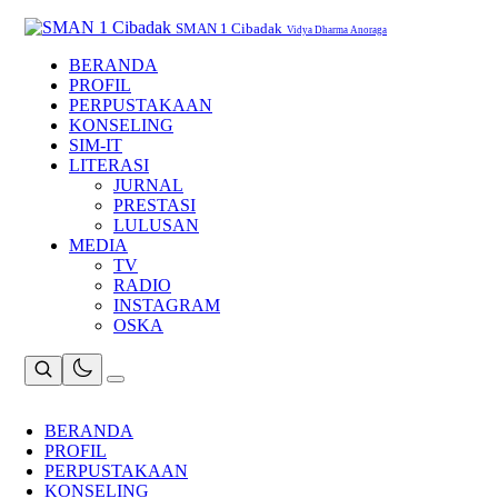
Skip
to
SMAN 1 Cibadak
Vidya Dharma Anoraga
content
BERANDA
PROFIL
PERPUSTAKAAN
KONSELING
SIM-IT
LITERASI
JURNAL
PRESTASI
LULUSAN
MEDIA
TV
RADIO
INSTAGRAM
OSKA
BERANDA
PROFIL
PERPUSTAKAAN
KONSELING