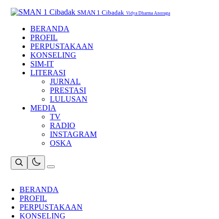
Skip
to
SMAN 1 Cibadak
Vidya Dharma Anoraga
content
BERANDA
PROFIL
PERPUSTAKAAN
KONSELING
SIM-IT
LITERASI
JURNAL
PRESTASI
LULUSAN
MEDIA
TV
RADIO
INSTAGRAM
OSKA
BERANDA
PROFIL
PERPUSTAKAAN
KONSELING