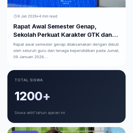
9 Jan 2026
•
4 min read
Rapat Awal Semester Genap,
Sekolah Perkuat Karakter GTK dan
Paparkan Program Kerja
Rapat awal semester genap dilaksanakan dengan diikuti
oleh seluruh guru dan tenaga kependidikan pada Jumat,
09 Januari 2026.…
TOTAL SISWA
1200+
Siswa aktif tahun ajaran ini