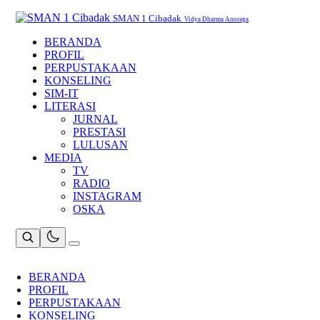
Skip
to
SMAN 1 Cibadak
Vidya Dharma Anoraga
content
BERANDA
PROFIL
PERPUSTAKAAN
KONSELING
SIM-IT
LITERASI
JURNAL
PRESTASI
LULUSAN
MEDIA
TV
RADIO
INSTAGRAM
OSKA
BERANDA
PROFIL
PERPUSTAKAAN
KONSELING