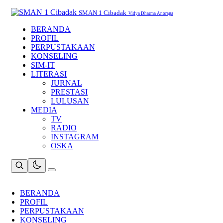
Skip
to
SMAN 1 Cibadak
Vidya Dharma Anoraga
content
BERANDA
PROFIL
PERPUSTAKAAN
KONSELING
SIM-IT
LITERASI
JURNAL
PRESTASI
LULUSAN
MEDIA
TV
RADIO
INSTAGRAM
OSKA
BERANDA
PROFIL
PERPUSTAKAAN
KONSELING