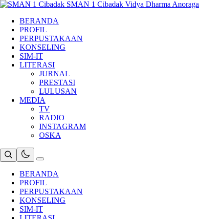
Skip
SMAN 1 Cibadak
Vidya Dharma Anoraga
to
BERANDA
content
PROFIL
PERPUSTAKAAN
KONSELING
SIM-IT
LITERASI
JURNAL
PRESTASI
LULUSAN
MEDIA
TV
RADIO
INSTAGRAM
OSKA
BERANDA
PROFIL
PERPUSTAKAAN
KONSELING
SIM-IT
LITERASI