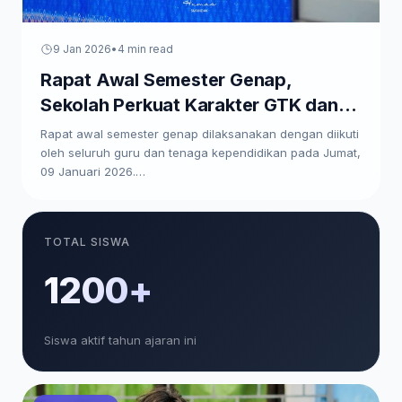
9 Jan 2026
•
4 min read
Rapat Awal Semester Genap,
Sekolah Perkuat Karakter GTK dan
Paparkan Program Kerja
Rapat awal semester genap dilaksanakan dengan diikuti
oleh seluruh guru dan tenaga kependidikan pada Jumat,
09 Januari 2026.…
TOTAL SISWA
1200+
Siswa aktif tahun ajaran ini