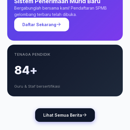
Sistem Penerimaan Murid Baru
Bergabunglah bersama kami! Pendaftaran SPMB
gelombang terbaru telah dibuka.
Daftar Sekarang
TENAGA PENDIDIK
85+
Guru & Staf bersertifikasi
Lihat Semua Berita