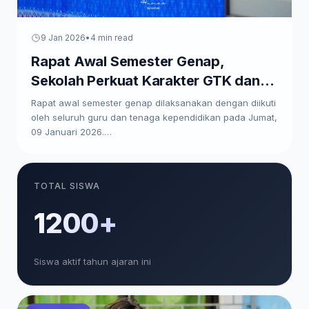
9 Jan 2026
•
4 min read
Rapat Awal Semester Genap,
Sekolah Perkuat Karakter GTK dan
Paparkan Program Kerja
Rapat awal semester genap dilaksanakan dengan diikuti
oleh seluruh guru dan tenaga kependidikan pada Jumat,
09 Januari 2026.…
TOTAL SISWA
1200+
Siswa aktif tahun ajaran ini