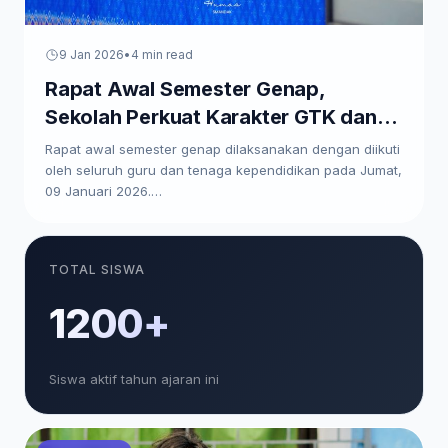
9 Jan 2026
•
4 min read
Rapat Awal Semester Genap,
Sekolah Perkuat Karakter GTK dan
Paparkan Program Kerja
Rapat awal semester genap dilaksanakan dengan diikuti
oleh seluruh guru dan tenaga kependidikan pada Jumat,
09 Januari 2026.…
TOTAL SISWA
1200+
Siswa aktif tahun ajaran ini