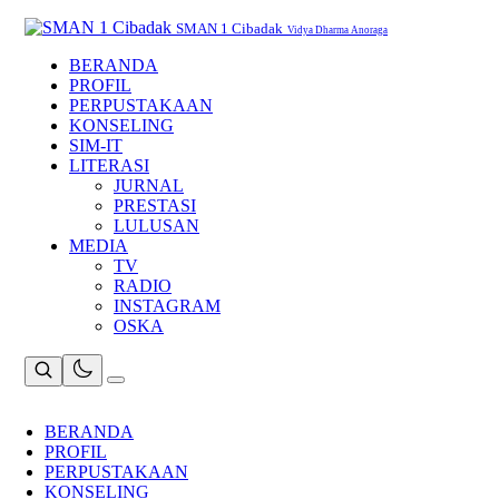
Skip
to
SMAN 1 Cibadak
Vidya Dharma Anoraga
content
BERANDA
PROFIL
PERPUSTAKAAN
KONSELING
SIM-IT
LITERASI
JURNAL
PRESTASI
LULUSAN
MEDIA
TV
RADIO
INSTAGRAM
OSKA
BERANDA
PROFIL
PERPUSTAKAAN
KONSELING