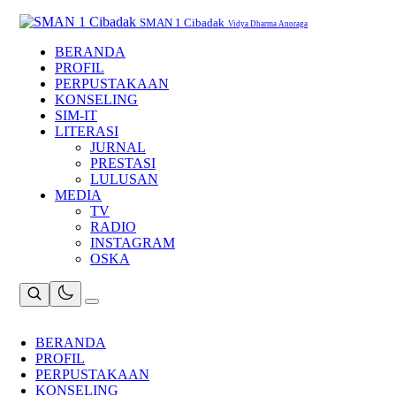
Skip
to
SMAN 1 Cibadak
Vidya Dharma Anoraga
content
BERANDA
PROFIL
PERPUSTAKAAN
KONSELING
SIM-IT
LITERASI
JURNAL
PRESTASI
LULUSAN
MEDIA
TV
RADIO
INSTAGRAM
OSKA
BERANDA
PROFIL
PERPUSTAKAAN
KONSELING