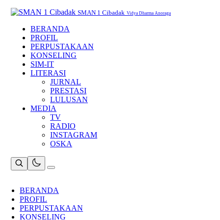
Skip
to
SMAN 1 Cibadak
Vidya Dharma Anoraga
content
BERANDA
PROFIL
PERPUSTAKAAN
KONSELING
SIM-IT
LITERASI
JURNAL
PRESTASI
LULUSAN
MEDIA
TV
RADIO
INSTAGRAM
OSKA
BERANDA
PROFIL
PERPUSTAKAAN
KONSELING