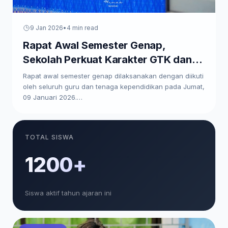
9 Jan 2026
•
4 min read
Rapat Awal Semester Genap,
Sekolah Perkuat Karakter GTK dan
Paparkan Program Kerja
Rapat awal semester genap dilaksanakan dengan diikuti
oleh seluruh guru dan tenaga kependidikan pada Jumat,
09 Januari 2026.…
TOTAL SISWA
1200+
Siswa aktif tahun ajaran ini