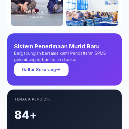
Sistem Penerimaan Murid Baru
Bergabunglah bersama kami! Pendaftaran SPMB
gelombang terbaru telah dibuka.
Daftar Sekarang
TENAGA PENDIDIK
85+