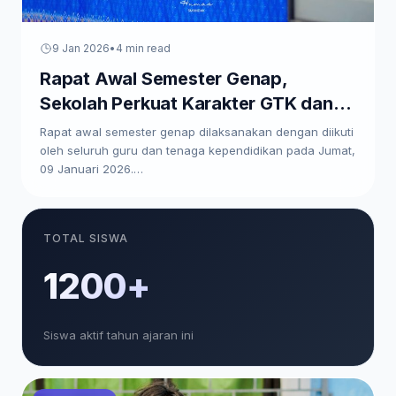
9 Jan 2026
•
4 min read
Rapat Awal Semester Genap,
Sekolah Perkuat Karakter GTK dan
Paparkan Program Kerja
Rapat awal semester genap dilaksanakan dengan diikuti
oleh seluruh guru dan tenaga kependidikan pada Jumat,
09 Januari 2026.…
TOTAL SISWA
1200+
Siswa aktif tahun ajaran ini