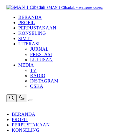
Skip
to
SMAN 1 Cibadak
Vidya Dharma Anoraga
content
BERANDA
PROFIL
PERPUSTAKAAN
KONSELING
SIM-IT
LITERASI
JURNAL
PRESTASI
LULUSAN
MEDIA
TV
RADIO
INSTAGRAM
OSKA
BERANDA
PROFIL
PERPUSTAKAAN
KONSELING