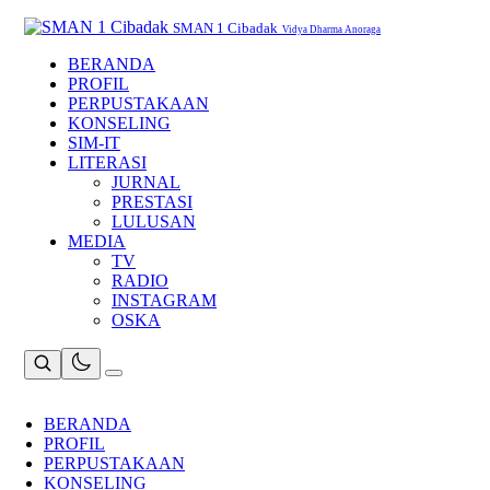
Skip
to
SMAN 1 Cibadak
Vidya Dharma Anoraga
content
BERANDA
PROFIL
PERPUSTAKAAN
KONSELING
SIM-IT
LITERASI
JURNAL
PRESTASI
LULUSAN
MEDIA
TV
RADIO
INSTAGRAM
OSKA
BERANDA
PROFIL
PERPUSTAKAAN
KONSELING