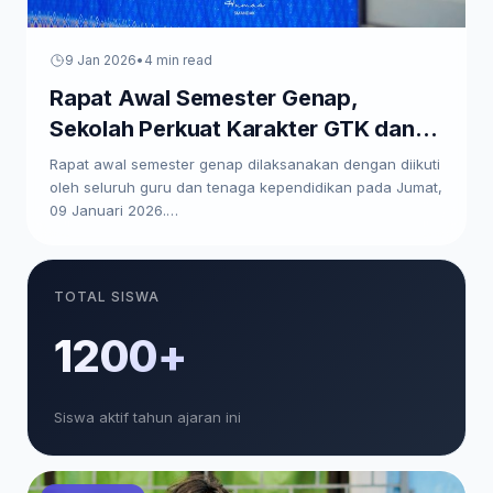
9 Jan 2026
•
4 min read
Rapat Awal Semester Genap,
Sekolah Perkuat Karakter GTK dan
Paparkan Program Kerja
Rapat awal semester genap dilaksanakan dengan diikuti
oleh seluruh guru dan tenaga kependidikan pada Jumat,
09 Januari 2026.…
TOTAL SISWA
1200+
Siswa aktif tahun ajaran ini