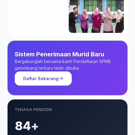
Sistem Penerimaan Murid Baru
Bergabunglah bersama kami! Pendaftaran SPMB
gelombang terbaru telah dibuka.
Daftar Sekarang
TENAGA PENDIDIK
85+