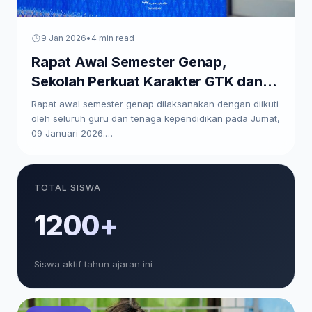
9 Jan 2026
•
4 min read
Rapat Awal Semester Genap,
Sekolah Perkuat Karakter GTK dan
Paparkan Program Kerja
Rapat awal semester genap dilaksanakan dengan diikuti
oleh seluruh guru dan tenaga kependidikan pada Jumat,
09 Januari 2026.…
TOTAL SISWA
1200+
Siswa aktif tahun ajaran ini