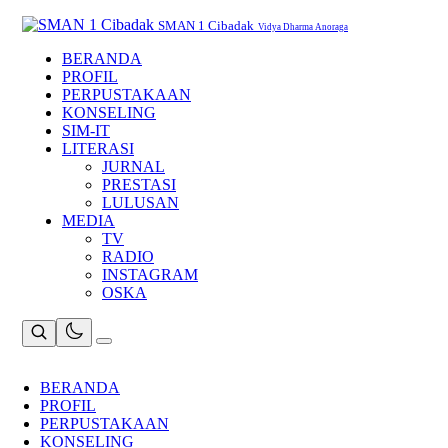
Skip
to
SMAN 1 Cibadak
Vidya Dharma Anoraga
content
BERANDA
PROFIL
PERPUSTAKAAN
KONSELING
SIM-IT
LITERASI
JURNAL
PRESTASI
LULUSAN
MEDIA
TV
RADIO
INSTAGRAM
OSKA
BERANDA
PROFIL
PERPUSTAKAAN
KONSELING