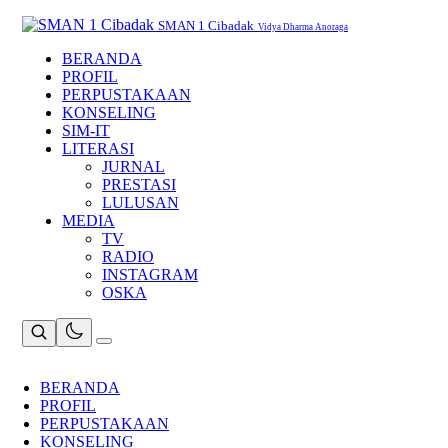
Skip
to
SMAN 1 Cibadak
Vidya Dharma Anoraga
content
BERANDA
PROFIL
PERPUSTAKAAN
KONSELING
SIM-IT
LITERASI
JURNAL
PRESTASI
LULUSAN
MEDIA
TV
RADIO
INSTAGRAM
OSKA
BERANDA
PROFIL
PERPUSTAKAAN
KONSELING