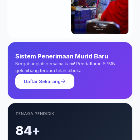
Sistem Penerimaan Murid Baru
Bergabunglah bersama kami! Pendaftaran SPMB
gelombang terbaru telah dibuka.
Daftar Sekarang
TENAGA PENDIDIK
85+