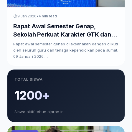
9 Jan 2026
•
4 min read
Rapat Awal Semester Genap,
Sekolah Perkuat Karakter GTK dan
Paparkan Program Kerja
Rapat awal semester genap dilaksanakan dengan diikuti
oleh seluruh guru dan tenaga kependidikan pada Jumat,
09 Januari 2026.…
TOTAL SISWA
1200+
Siswa aktif tahun ajaran ini